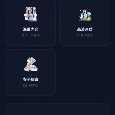
海量内容
高清画质
全球千场赛事
4K超清体验
安全保障
银行级加密